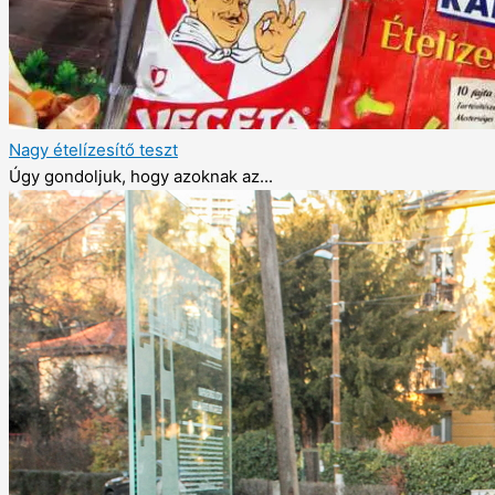
Nagy ételízesítő teszt
Úgy gondoljuk, hogy azoknak az...