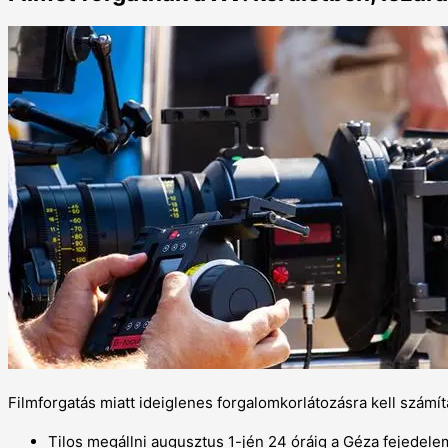
Filmforgatás miatt ideiglenes forgalomkorlátozásra kell számít
Tilos megállni augusztus 1-jén 24 óráig a Géza fejedelem