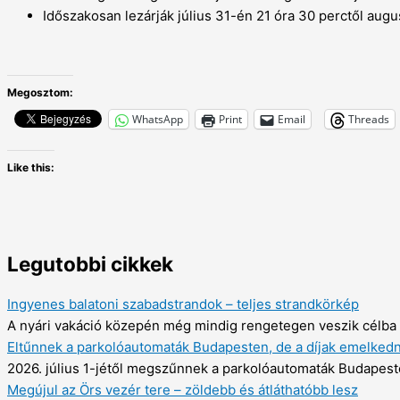
Időszakosan lezárják július 31-én 21 óra 30 perctől augus
Megosztom:
WhatsApp
Print
Email
Threads
Like this:
Legutobbi cikkek
Ingyenes balatoni szabadstrandok – teljes strandkörkép
A nyári vakáció közepén még mindig rengetegen veszik célba a
Eltűnnek a parkolóautomaták Budapesten, de a díjak emelked
2026. július 1-jétől megszűnnek a parkolóautomaták Budapesten
Megújul az Örs vezér tere – zöldebb és átláthatóbb lesz