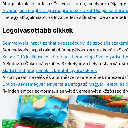
Átfogó átalakítás indul az Örs vezér terén, amelynek célja egy..
A város, ami megtart: újra megrendezik a Föld Napja konferenc
Íme egy átfogalmazott változat, eltérő stílusban, de az eredeti 
Legolvasottabb cikkek
Semmelweis-nap: tizenhat egészségügyi és szociális szakembe
Semmelweis-nap alkalmából ünnepélyes keretek között köszön
Kaiser Ottó kiállítása és kötetének bemutatója Székelyudvarh
A Budavári Önkormányzat és Székelyudvarhely testvérvárosi 
Madárbarát programok II. kerületi gyerekeknek
A környezeti nevelés és a természet szeretetének népszerűsíté
Óbuda-Békásmegyer elnyerte a Befogadó Magyar Település c
“Minden ember egyforma, s annyit ér, amennyit a közösség ér