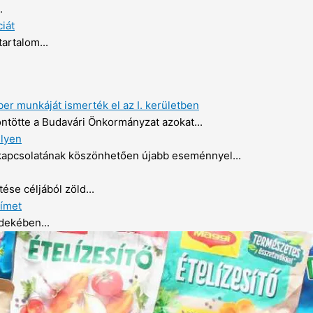
.
iát
tartalom...
r munkáját ismerték el az I. kerületben
tötte a Budavári Önkormányzat azokat...
elyen
kapcsolatának köszönhetően újabb eseménnyel...
se céljából zöld...
ímet
dekében...