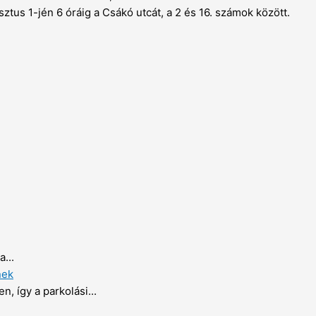
ztus 1-jén 6 óráig a Csákó utcát, a 2 és 16. számok között.
...
nek
, így a parkolási...