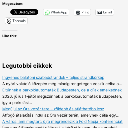
Megosztom:
WhatsApp
Print
Email
Threads
Like this:
Legutobbi cikkek
Ingyenes balatoni szabadstrandok – teljes strandkörkép
A nyári vakáció közepén még mindig rengetegen veszik célba a...
Eltűnnek a parkolóautomaták Budapesten, de a díjak emelkednek
2026. július 1-jétől megszűnnek a parkolóautomaták Budapesten,
így a parkolási...
Megújul az Örs vezér tere – zöldebb és átláthatóbb lesz
Átfogó átalakítás indul az Örs vezér terén, amelynek célja egy...
A város, ami megtart: újra megrendezik a Föld Napja konferenciát
Íme egy átfogalmazott változat, eltérő stílusban, de az eredeti