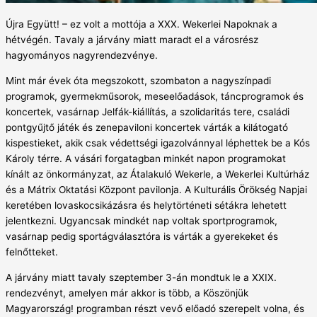
Újra Együtt! – ez volt a mottója a XXX. Wekerlei Napoknak a
hétvégén. Tavaly a járvány miatt maradt el a városrész
hagyományos nagyrendezvénye.
Mint már évek óta megszokott, szombaton a nagyszínpadi
programok, gyermekműsorok, meseelőadások, táncprogramok és
koncertek, vasárnap Jelfák-kiállítás, a szolidaritás tere, családi
pontgyűjtő játék és zenepaviloni koncertek várták a kilátogató
kispestieket, akik csak védettségi igazolvánnyal léphettek be a Kós
Károly térre. A vásári forgatagban minkét napon programokat
kínált az önkormányzat, az Átalakuló Wekerle, a Wekerlei Kultúrház
és a Mátrix Oktatási Központ pavilonja. A Kulturális Örökség Napjai
keretében lovaskocsikázásra és helytörténeti sétákra lehetett
jelentkezni. Ugyancsak mindkét nap voltak sportprogramok,
vasárnap pedig sportágválasztóra is várták a gyerekeket és
felnőtteket.
A járvány miatt tavaly szeptember 3-án mondtuk le a XXIX.
rendezvényt, amelyen már akkor is több, a Köszönjük
Magyarország! programban részt vevő előadó szerepelt volna, és