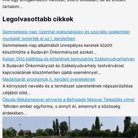
tartalom...
Legolvasottabb cikkek
Semmelweis-nap: tizenhat egészségügyi és szociális szakember
munkáját ismerték el az I. kerületben
Semmelweis-nap alkalmából ünnepélyes keretek között
köszöntötte a Budavári Önkormányzat azokat...
Kaiser Ottó kiállítása és kötetének bemutatója Székelyudvarhelyen
A Budavári Önkormányzat és Székelyudvarhely testvérvárosi
kapcsolatának köszönhetően újabb eseménnyel...
Madárbarát programok II. kerületi gyerekeknek
A környezeti nevelés és a természet szeretetének népszerűsítése
céljából zöld...
Óbuda-Békásmegyer elnyerte a Befogadó Magyar Település címet
“Minden ember egyforma, s annyit ér, amennyit a közösség
érdekében...