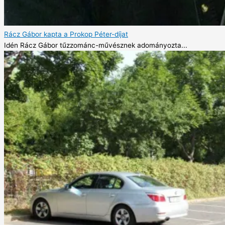
Rácz Gábor kapta a Prokop Péter-díjat
Idén Rácz Gábor tűzzománc-művésznek adományozta...