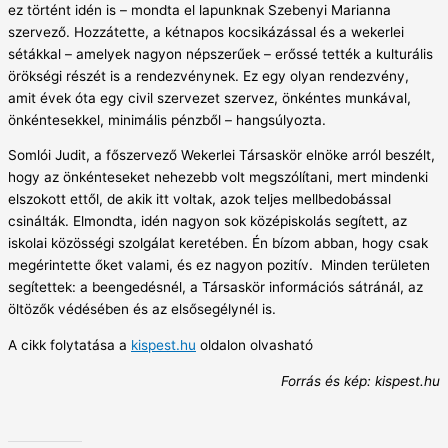
ez történt idén is – mondta el lapunknak Szebenyi Marianna
szervező. Hozzátette, a kétnapos kocsikázással és a wekerlei
sétákkal – amelyek nagyon népszerűek – erőssé tették a kulturális
örökségi részét is a rendezvénynek. Ez egy olyan rendezvény,
amit évek óta egy civil szervezet szervez, önkéntes munkával,
önkéntesekkel, minimális pénzből – hangsúlyozta.
Somlói Judit, a főszervező Wekerlei Társaskör elnöke arról beszélt,
hogy az önkénteseket nehezebb volt megszólítani, mert mindenki
elszokott ettől, de akik itt voltak, azok teljes mellbedobással
csinálták. Elmondta, idén nagyon sok középiskolás segített, az
iskolai közösségi szolgálat keretében. Én bízom abban, hogy csak
megérintette őket valami, és ez nagyon pozitív. Minden területen
segítettek: a beengedésnél, a Társaskör információs sátránál, az
öltözők védésében és az elsősegélynél is.
A cikk folytatása a
kispest.hu
oldalon olvasható
Forrás és kép: kispest.hu