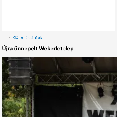
XIX. kerületi hírek
Újra ünnepelt Wekerletelep