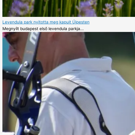
Levendula park nyitotta meg kapuit Újpesten
Megnyílt budapest első levendula parkja...