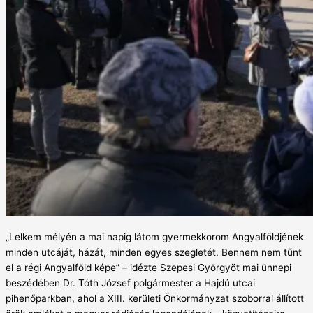
„Lelkem mélyén a mai napig látom gyermekkorom Angyalföldjének
minden utcáját, házát, minden egyes szegletét. Bennem nem tűnt
el a régi Angyalföld képe” – idézte Szepesi Györgyöt mai ünnepi
beszédében Dr. Tóth József polgármester a Hajdú utcai
pihenőparkban, ahol a XIII. kerületi Önkormányzat szoborral állított