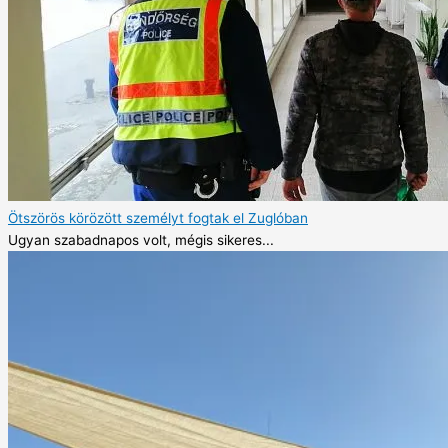
Ötszörös körözött személyt fogtak el Zuglóban
Ugyan szabadnapos volt, mégis sikeres...