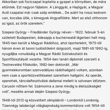
Akkoriban sok focicsapat koptatta a gyepet a környéken, de mára
eltűntek. Ezt nagyon fájlalom. A Lánggyár, a Hajógyár, a Magyar
Acél csapatai már csak szép emlékek… De azért ha rossz kedvem
van, kocsiba ülök, s kimegyek Angyalföldre. Mert az első otthonom
az igazi, az örök szerelem.”
Szepesi György – Friedländer György néven – 1922. február 5-én
született Budapesten, édesapja a buchenwaldi lágerben halt meg.
1945-ben került a Magyar Rádióhoz, ahol riporterként, 1975-től
három éven át bonni tudósítóként dolgozott, majd 1981-től 1992-ig,
nyugdíjba vonulásáig a Magyar Rádió Szórakoztató és
Sportfőosztályát vezette. 1954-ben tanári diplomát szerzett a
Testnevelési Főiskolán, 1982-ben doktorált. „Már
gyermekkoromban szenvedélyes rádióhallgató voltam, azonban
nem csak a sportközvetítéseket szerettem hallgatni. Az operák,
operettek, táncdalfesztiválok dallamai mellett is szívesen időztem.
Carusón nőttem fel. Számomra a zene mindig is életszükséglet
volt”, mesélte annak idején Szepesi György.
1948-tól 2012-ig közvetített olimpiákról – Londontól Londonig.
Tizennégy labdarúgó világbajnokság kommentátora volt 1954-től