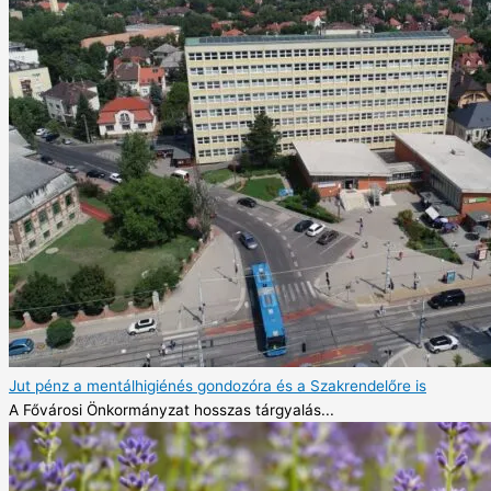
Jut pénz a mentálhigiénés gondozóra és a Szakrendelőre is
A Fővárosi Önkormányzat hosszas tárgyalás...