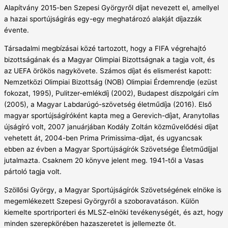
Alapítvány 2015-ben Szepesi Györgyről díjat nevezett el, amellyel
a hazai sportújságírás egy-egy meghatározó alakját díjazzák
évente.
Társadalmi megbízásai közé tartozott, hogy a FIFA végrehajtó
bizottságának és a Magyar Olimpiai Bizottságnak a tagja volt, és
az UEFA örökös nagykövete. Számos díjat és elismerést kapott:
Nemzetközi Olimpiai Bizottság (NOB) Olimpiai Érdemrendje (ezüst
fokozat, 1995), Pulitzer-emlékdíj (2002), Budapest díszpolgári cím
(2005), a Magyar Labdarúgó-szövetség életműdíja (2016). Első
magyar sportújságíróként kapta meg a Gerevich-díjat, Aranytollas
újságíró volt, 2007 januárjában Kodály Zoltán közművelődési díjat
vehetett át, 2004-ben Prima Primissima-díjat, és ugyancsak
ebben az évben a Magyar Sportújságírók Szövetsége Életműdíjjal
jutalmazta. Csaknem 20 könyve jelent meg. 1941-től a Vasas
pártoló tagja volt.
Szöllősi György, a Magyar Sportújságírók Szövetségének elnöke is
megemlékezett Szepesi Györgyről a szoboravatáson. Külön
kiemelte sportriporteri és MLSZ-elnöki tevékenységét, és azt, hogy
minden szerepkörében hazaszeretet is jellemezte őt.