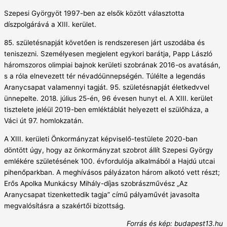
Szepesi Györgyöt 1997-ben az elsők között választotta
díszpolgárává a XIII. kerület.
85. születésnapját követően is rendszeresen járt uszodába és
teniszezni. Személyesen megjelent egykori barátja, Papp László
háromszoros olimpiai bajnok kerületi szobrának 2016-os avatásán,
s a róla elnevezett tér névadóünnepségén. Túlélte a legendás
Aranycsapat valamennyi tagját. 95. születésnapját életkedvvel
ünnepelte. 2018. július 25-én, 96 évesen hunyt el. A XIII. kerület
tisztelete jeléül 2019-ben emléktáblát helyezett el szülőháza, a
Váci út 97. homlokzatán.
A XIII. kerületi Önkormányzat képviselő-testülete 2020-ban
döntött úgy, hogy az önkormányzat szobrot állít Szepesi György
emlékére születésének 100. évfordulója alkalmából a Hajdú utcai
pihenőparkban. A meghívásos pályázaton három alkotó vett részt;
Erős Apolka Munkácsy Mihály-díjas szobrászművész „Az
Aranycsapat tizenkettedik tagja” című pályaművét javasolta
megvalósításra a szakértői bizottság.
Forrás és kép: budapest13.hu