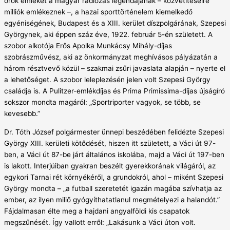
örök emléket a magyar rádiózás legendájának – közvetítéseire
milliók emlékeznek –, a hazai sporttörténelem kiemelkedő
egyéniségének, Budapest és a XIII. kerület díszpolgárának, Szepesi
Györgynek, aki éppen száz éve, 1922. február 5-én született. A
szobor alkotója Erős Apolka Munkácsy Mihály-díjas
szobrászművész, aki az önkormányzat meghívásos pályázatán a
három résztvevő közül – szakmai zsűri javaslata alapján – nyerte el
a lehetőséget. A szobor leleplezésén jelen volt Szepesi György
családja is. A Pulitzer-emlékdíjas és Prima Primissima-díjas újságíró
sokszor mondta magáról: „Sportriporter vagyok, se több, se
kevesebb.”
Dr. Tóth József polgármester ünnepi beszédében felidézte Szepesi
György XIII. kerületi kötődését, hiszen itt született, a Váci út 97-
ben, a Váci út 87-be járt általános iskolába, majd a Váci út 197-ben
is lakott. Interjúiban gyakran beszélt gyerekkorának világáról, az
egykori Tarnai rét környékéről, a grundokról, ahol – miként Szepesi
György mondta – „a futball szeretetét igazán magába szívhatja az
ember, az ilyen miliő gyógyíthatatlanul megmételyezi a halandót.”
Fájdalmasan élte meg a hajdani angyalföldi kis csapatok
megszűnését. Így vallott erről: „Lakásunk a Váci úton volt.