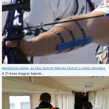
Kerületünk lakója, az íjász Balogh Mátyás kijutott a tokiói olimpiára
A 21 éves magyar bajnok...