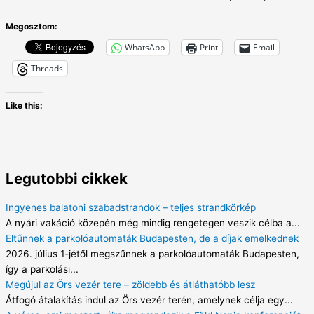
Megosztom:
WhatsApp
Print
Email
Threads
Like this:
Legutobbi cikkek
Ingyenes balatoni szabadstrandok – teljes strandkörkép
A nyári vakáció közepén még mindig rengetegen veszik célba a...
Eltűnnek a parkolóautomaták Budapesten, de a díjak emelkednek
2026. július 1-jétől megszűnnek a parkolóautomaták Budapesten,
így a parkolási...
Megújul az Örs vezér tere – zöldebb és átláthatóbb lesz
Átfogó átalakítás indul az Örs vezér terén, amelynek célja egy...