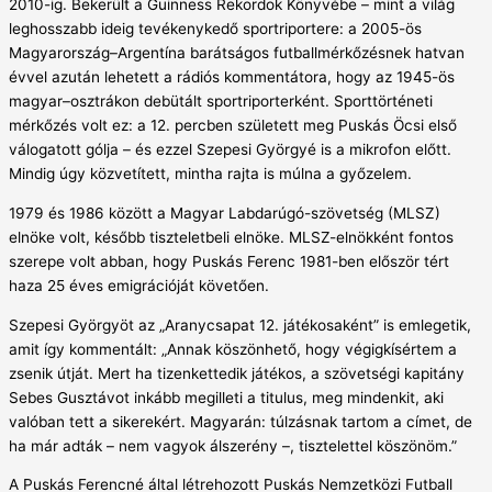
2010-ig. Bekerült a Guinness Rekordok Könyvébe – mint a világ
leghosszabb ideig tevékenykedő sportriportere: a 2005-ös
Magyarország–Argentína barátságos futballmérkőzésnek hatvan
évvel azután lehetett a rádiós kommentátora, hogy az 1945-ös
magyar–osztrákon debütált sportriporterként. Sporttörténeti
mérkőzés volt ez: a 12. percben született meg Puskás Öcsi első
válogatott gólja – és ezzel Szepesi Györgyé is a mikrofon előtt.
Mindig úgy közvetített, mintha rajta is múlna a győzelem.
1979 és 1986 között a Magyar Labdarúgó-szövetség (MLSZ)
elnöke volt, később tiszteletbeli elnöke. MLSZ-elnökként fontos
szerepe volt abban, hogy Puskás Ferenc 1981-ben először tért
haza 25 éves emigrációját követően.
Szepesi Györgyöt az „Aranycsapat 12. játékosaként” is emlegetik,
amit így kommentált: „Annak köszönhető, hogy végigkísértem a
zsenik útját. Mert ha tizenkettedik játékos, a szövetségi kapitány
Sebes Gusztávot inkább megilleti a titulus, meg mindenkit, aki
valóban tett a sikerekért. Magyarán: túlzásnak tartom a címet, de
ha már adták – nem vagyok álszerény –, tisztelettel köszönöm.”
A Puskás Ferencné által létrehozott Puskás Nemzetközi Futball