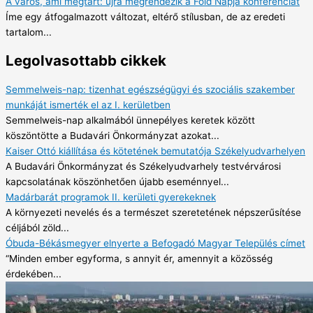
A város, ami megtart: újra megrendezik a Föld Napja konferenciát
Íme egy átfogalmazott változat, eltérő stílusban, de az eredeti
tartalom...
Legolvasottabb cikkek
Semmelweis-nap: tizenhat egészségügyi és szociális szakember
munkáját ismerték el az I. kerületben
Semmelweis-nap alkalmából ünnepélyes keretek között
köszöntötte a Budavári Önkormányzat azokat...
Kaiser Ottó kiállítása és kötetének bemutatója Székelyudvarhelyen
A Budavári Önkormányzat és Székelyudvarhely testvérvárosi
kapcsolatának köszönhetően újabb eseménnyel...
Madárbarát programok II. kerületi gyerekeknek
A környezeti nevelés és a természet szeretetének népszerűsítése
céljából zöld...
Óbuda-Békásmegyer elnyerte a Befogadó Magyar Település címet
“Minden ember egyforma, s annyit ér, amennyit a közösség
érdekében...