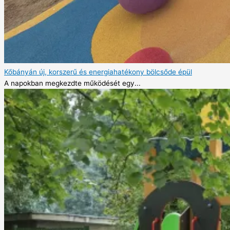
Kőbányán új, korszerű és energiahatékony bölcsőde épül
A napokban megkezdte működését egy...