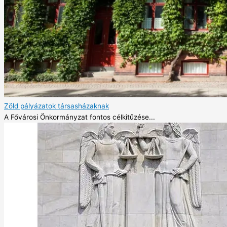
Zöld pályázatok társasházaknak
A Fővárosi Önkormányzat fontos célkitűzése...