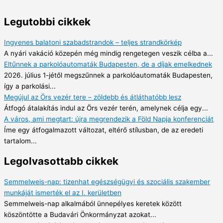
Legutobbi cikkek
Ingyenes balatoni szabadstrandok – teljes strandkörkép
A nyári vakáció közepén még mindig rengetegen veszik célba a...
Eltűnnek a parkolóautomaták Budapesten, de a díjak emelkednek
2026. július 1-jétől megszűnnek a parkolóautomaták Budapesten,
így a parkolási...
Megújul az Örs vezér tere – zöldebb és átláthatóbb lesz
Átfogó átalakítás indul az Örs vezér terén, amelynek célja egy...
A város, ami megtart: újra megrendezik a Föld Napja konferenciát
Íme egy átfogalmazott változat, eltérő stílusban, de az eredeti
tartalom...
Legolvasottabb cikkek
Semmelweis-nap: tizenhat egészségügyi és szociális szakember
munkáját ismerték el az I. kerületben
Semmelweis-nap alkalmából ünnepélyes keretek között
köszöntötte a Budavári Önkormányzat azokat...