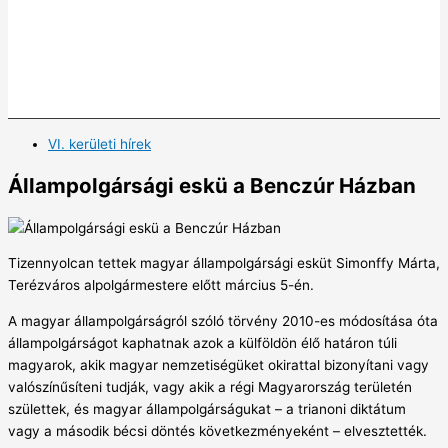
VI. kerületi hírek
Állampolgársági eskü a Benczúr Házban
Tizennyolcan tettek magyar állampolgársági esküt Simonffy Márta,
Terézváros alpolgármestere előtt március 5-én.
A magyar állampolgárságról szóló törvény 2010-es módosítása óta
állampolgárságot kaphatnak azok a külföldön élő határon túli
magyarok, akik magyar nemzetiségüket okirattal bizonyítani vagy
valószínűsíteni tudják, vagy akik a régi Magyarország területén
születtek, és magyar állampolgárságukat – a trianoni diktátum
vagy a második bécsi döntés következményeként – elvesztették.