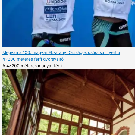
Megvan a 100. magyar Eb-arany! Országos csúccsal nyert a
4×200 méteres férfi gyorsváltó
A 4x200 méteres magyar férfi...