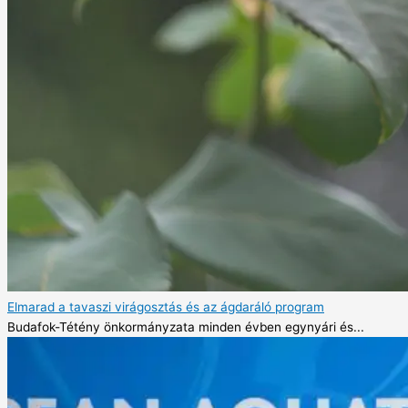
Elmarad a tavaszi virágosztás és az ágdaráló program
Budafok-Tétény önkormányzata minden évben egynyári és...