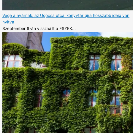
Vége a nyárnak, az Ugocsa utcai könyvtár újra hosszabb ideig van
nyitva
Szeptember 6-án visszaállt a FSZEK...