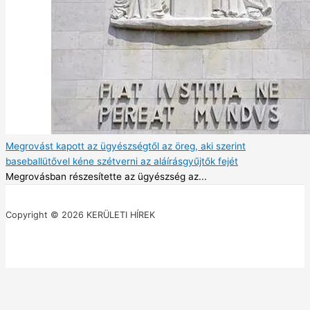
Megrovást kapott az ügyészségtől az öreg, aki szerint
baseballütővel kéne szétverni az aláírásgyűjtők fejét
Megrovásban részesítette az ügyészség az...
Copyright © 2026 KERÜLETI HÍREK