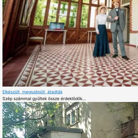
Elkészült, megszépült, átadták
Szép számmal gyűltek össze érdeklődők...