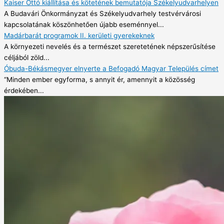
Kaiser Ottó kiállítása és kötetének bemutatója Székelyudvarhelyen
A Budavári Önkormányzat és Székelyudvarhely testvérvárosi
kapcsolatának köszönhetően újabb eseménnyel...
Madárbarát programok II. kerületi gyerekeknek
A környezeti nevelés és a természet szeretetének népszerűsítése
céljából zöld...
Óbuda-Békásmegyer elnyerte a Befogadó Magyar Település címet
“Minden ember egyforma, s annyit ér, amennyit a közösség
érdekében...