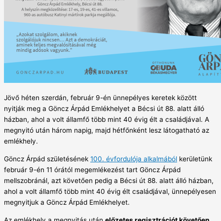
Jövő héten szerdán, február 9-én ünnepélyes keretek között
nyitják meg a Göncz Árpád Emlékhelyet a Bécsi út 88. alatt álló
házban, ahol a volt államfő több mint 40 évig élt a családjával. A
megnyitó után három napig, majd hétfőnként lesz látogatható az
emlékhely.
Göncz Árpád születésének
100. évfordulója alkalmából
kerületünk
február 9-én 11 órától megemlékezést tart Göncz Árpád
mellszobránál, azt követően pedig a Bécsi út 88. alatt álló házban,
ahol a volt államfő több mint 40 évig élt családjával, ünnepélyesen
megnyitjuk a Göncz Árpád Emlékhelyet.
Az emlékhely a megnyitás után
előzetes regisztrációt követően