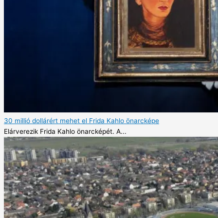
30 millió dollárért mehet el Frida Kahlo önarcképe
Elárverezik Frida Kahlo önarcképét. A...