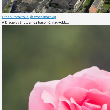
Utcabútoroktól a játszóeszközökig
A Drégelyvár utcaihoz hasonló, nagyobb...