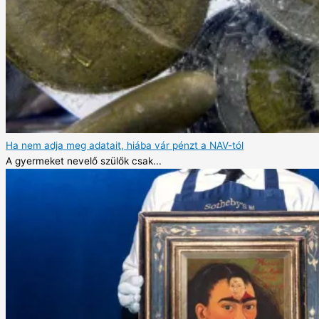
Ha nem adja meg adatait, hiába vár pénzt a NAV-tól
A gyermeket nevelő szülők csak...