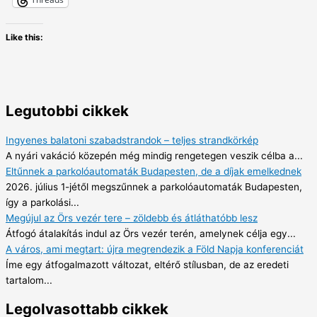
Like this:
Legutobbi cikkek
Ingyenes balatoni szabadstrandok – teljes strandkörkép
A nyári vakáció közepén még mindig rengetegen veszik célba a...
Eltűnnek a parkolóautomaták Budapesten, de a díjak emelkednek
2026. július 1-jétől megszűnnek a parkolóautomaták Budapesten,
így a parkolási...
Megújul az Örs vezér tere – zöldebb és átláthatóbb lesz
Átfogó átalakítás indul az Örs vezér terén, amelynek célja egy...
A város, ami megtart: újra megrendezik a Föld Napja konferenciát
Íme egy átfogalmazott változat, eltérő stílusban, de az eredeti
tartalom...
Legolvasottabb cikkek