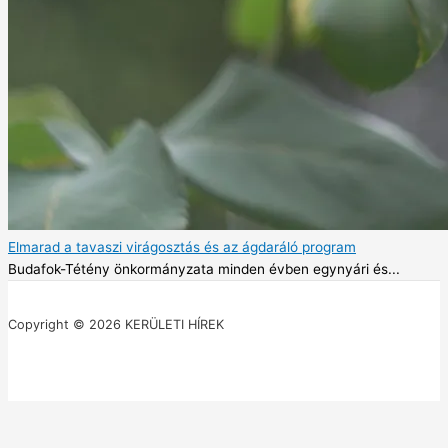
Elmarad a tavaszi virágosztás és az ágdaráló program
Budafok-Tétény önkormányzata minden évben egynyári és...
Copyright © 2026 KERÜLETI HÍREK