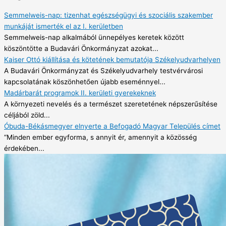
Semmelweis-nap: tizenhat egészségügyi és szociális szakember
munkáját ismerték el az I. kerületben
Semmelweis-nap alkalmából ünnepélyes keretek között
köszöntötte a Budavári Önkormányzat azokat...
Kaiser Ottó kiállítása és kötetének bemutatója Székelyudvarhelyen
A Budavári Önkormányzat és Székelyudvarhely testvérvárosi
kapcsolatának köszönhetően újabb eseménnyel...
Madárbarát programok II. kerületi gyerekeknek
A környezeti nevelés és a természet szeretetének népszerűsítése
céljából zöld...
Óbuda-Békásmegyer elnyerte a Befogadó Magyar Település címet
“Minden ember egyforma, s annyit ér, amennyit a közösség
érdekében...