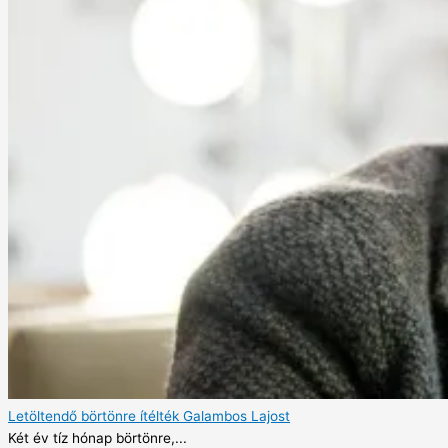
Letöltendő börtönre ítélték Galambos Lajost
Két év tíz hónap börtönre,...