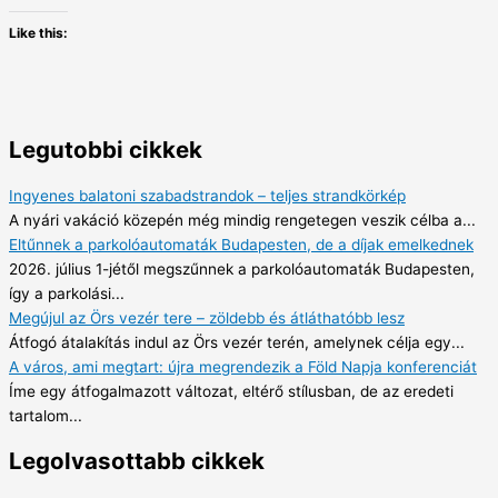
Like this:
Legutobbi cikkek
Ingyenes balatoni szabadstrandok – teljes strandkörkép
A nyári vakáció közepén még mindig rengetegen veszik célba a...
Eltűnnek a parkolóautomaták Budapesten, de a díjak emelkednek
2026. július 1-jétől megszűnnek a parkolóautomaták Budapesten,
így a parkolási...
Megújul az Örs vezér tere – zöldebb és átláthatóbb lesz
Átfogó átalakítás indul az Örs vezér terén, amelynek célja egy...
A város, ami megtart: újra megrendezik a Föld Napja konferenciát
Íme egy átfogalmazott változat, eltérő stílusban, de az eredeti
tartalom...
Legolvasottabb cikkek