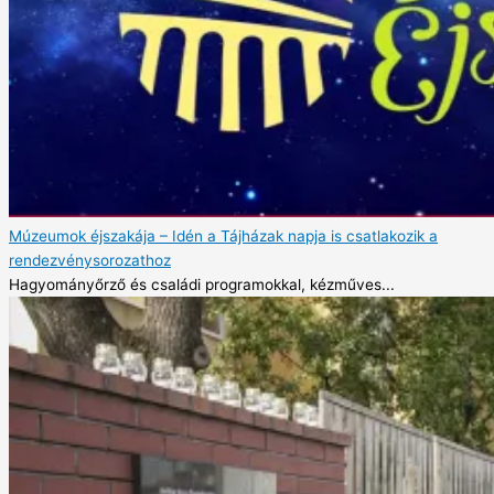
Múzeumok éjszakája – Idén a Tájházak napja is csatlakozik a
rendezvénysorozathoz
Hagyományőrző és családi programokkal, kézműves...