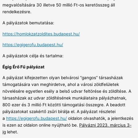
megvalósítására 30 illetve 50 millió Ft-os keretösszeg áll
rendelkezésre.
A pályázatok bemutatása:
https://homlokzatzoldites.
budapest.hu/
https://egigerofu.budapest.hu/
A pályázatok célja és tartalma:
Égig Érő Fű pályázat
A pályázat kifejezetten olyan belvárosi “gangos” társasházak
támogatására van meghirdetve, ahol a városi zöldfelületek
növelésére egyetlen esély a belső udvar feltörése és zöldítése. A
társasházak az udvar zöldítésének munkálataira pályázhatnak,
800 ezer és 3 millió Ft közötti támogatási összegre. A beadott
pályázatokat szakértő zsűri bírálja el. A pályázat részletei
a
https://egigerofu.budapest.hu/
oldalon olvashatók, a jelentkezés
is ezen az oldalon online nyújtható be.
Pályázni 2023. március 3-
ig
lehet.