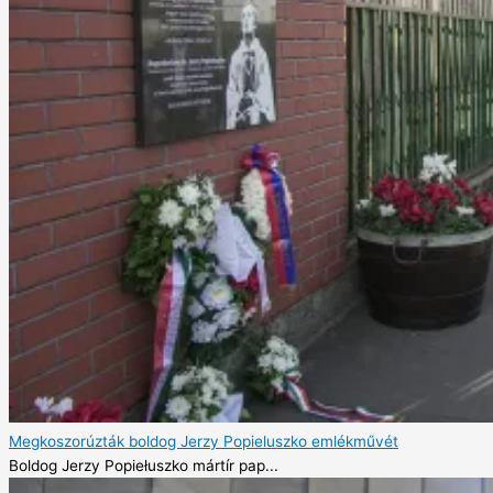
Megkoszorúzták boldog Jerzy Popieluszko emlékművét
Boldog Jerzy Popiełuszko mártír pap...