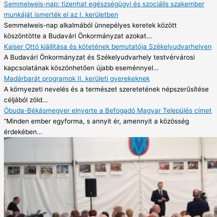
Semmelweis-nap: tizenhat egészségügyi és szociális szakember
munkáját ismerték el az I. kerületben
Semmelweis-nap alkalmából ünnepélyes keretek között
köszöntötte a Budavári Önkormányzat azokat...
Kaiser Ottó kiállítása és kötetének bemutatója Székelyudvarhelyen
A Budavári Önkormányzat és Székelyudvarhely testvérvárosi
kapcsolatának köszönhetően újabb eseménnyel...
Madárbarát programok II. kerületi gyerekeknek
A környezeti nevelés és a természet szeretetének népszerűsítése
céljából zöld...
Óbuda-Békásmegyer elnyerte a Befogadó Magyar Település címet
“Minden ember egyforma, s annyit ér, amennyit a közösség
érdekében...