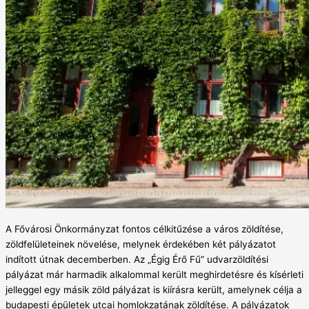
A Fővárosi Önkormányzat fontos célkitűzése a város zöldítése,
zöldfelületeinek növelése, melynek érdekében két pályázatot
indított útnak decemberben. Az „Égig Érő Fű” udvarzöldítési
pályázat már harmadik alkalommal került meghirdetésre és kísérleti
jelleggel egy másik zöld pályázat is kiírásra került, amelynek célja a
budapesti épületek utcai homlokzatának zöldítése. A pályázatok