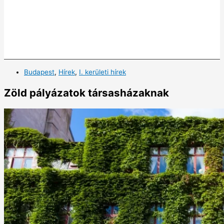
Budapest
,
Hírek
,
I. kerületi hírek
Zöld pályázatok társasházaknak