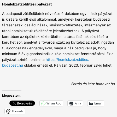
Homlokzatzöldítési pályázat
A budapesti zöldfelületek növelése érdekében egy másik pályázat
is kiírásra került első alkalommal, amelynek keretében budapesti
társasházak, családi házak, lakásszövetkezetek, intézmények az
utcai homlokzatuk zöldítésére jelentkezhetnek. A pályázat
keretében az épületek közterülettel határos falának zöldítésére
kerülhet sor, amelyet a fővárosi szakcég kivitelez az adott ingatlan
tulajdonosainak engedélyével, maga a ház pedig vállalja, hogy
minimum 5 évig gondoskodik a zöld homlokzat fenntartásáról. Ez a
pályázat szintén online, a
https://homlokzatzoldites.
budapest.hu
oldalon érhető el.
Pályázni 2023. február 28-ig lehet
.
Forrás és kép: budavar.hu
Megosztom:
WhatsApp
Print
Email
Threads