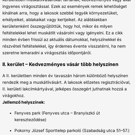
ingyenes virágosztással. Ezek az események remek lehetőséget
kínálnak arra, hogy a lakosok szebbé tegyék környezetüket,
erkélyeiket, ablakaikat vagy kertjeiket. Az alábbiakban
kerületenként összegyűjtöttük, hogy hol, mikor és milyen
feltételekkel lehet muskátlit vásárolni vagy igényelni. Ez a cikk
minden évben frissül az aktuális dátumokkal, helyszínekkel és
részvételi feltételekkel, így érdemes évente visszatérni, ha nem
szeretne lemaradni a virágosztás időpontjáról.
II. kerület – Kedvezményes vásár több helyszínen
A II. kerületben minden év tavaszán három különböző helyszínen
rendezik meg a muskátlivásárt. A lakosok előzetes regisztrációval,
II. kerületi lakcímkártyával, jelképes összegért juthatnak hozzá a
virágokhoz.
Jellemző helyszínek:
Fenyves park (Fenyves utca – Branyiszkó út
kereszteződése)
Pokorny József Sporttelep parkoló (Szabadság utca 51–57.)