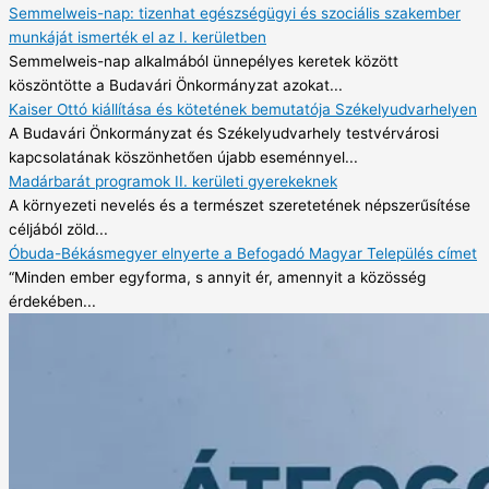
Semmelweis-nap: tizenhat egészségügyi és szociális szakember
munkáját ismerték el az I. kerületben
Semmelweis-nap alkalmából ünnepélyes keretek között
köszöntötte a Budavári Önkormányzat azokat...
Kaiser Ottó kiállítása és kötetének bemutatója Székelyudvarhelyen
A Budavári Önkormányzat és Székelyudvarhely testvérvárosi
kapcsolatának köszönhetően újabb eseménnyel...
Madárbarát programok II. kerületi gyerekeknek
A környezeti nevelés és a természet szeretetének népszerűsítése
céljából zöld...
Óbuda-Békásmegyer elnyerte a Befogadó Magyar Település címet
“Minden ember egyforma, s annyit ér, amennyit a közösség
érdekében...