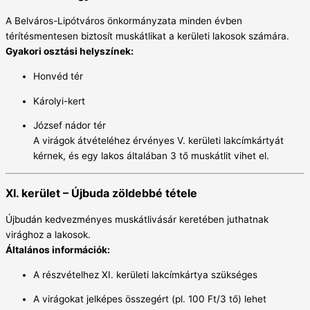
A Belváros-Lipótváros önkormányzata minden évben
térítésmentesen biztosít muskátlikat a kerületi lakosok számára.
Gyakori osztási helyszínek:
Honvéd tér
Károlyi-kert
József nádor tér
A virágok átvételéhez érvényes V. kerületi lakcímkártyát
kérnek, és egy lakos általában 3 tő muskátlit vihet el.
XI. kerület – Újbuda zöldebbé tétele
Újbudán kedvezményes muskátlivásár keretében juthatnak
virághoz a lakosok.
Általános információk:
A részvételhez XI. kerületi lakcímkártya szükséges
A virágokat jelképes összegért (pl. 100 Ft/3 tő) lehet