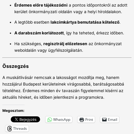
Érdemes előre tájékozódni
a pontos időpontokról az adott
kerület önkormányzati oldalán vagy a helyi híroldalakon.
A legtöbb esetben
lakcímkártya bemutatása kötelező
.
A darabszám korlátozott
, így ha teheted, érkezz időben.
Ha szükséges,
regisztrálj előzetesen
az önkormányzat
weboldalán vagy ügyfélszolgálatán.
Összegzés
A muskátlivásár nemcsak a lakosságot mozdítja meg, hanem
hozzájárul Budapest kerületeinek virágosabbá, barátságosabbá
tételéhez. Érdemes minden év tavaszán figyelemmel kísérni az
aktuális híreket, és időben jelentkezni a programokra.
Megosztom:
WhatsApp
Print
Email
Threads