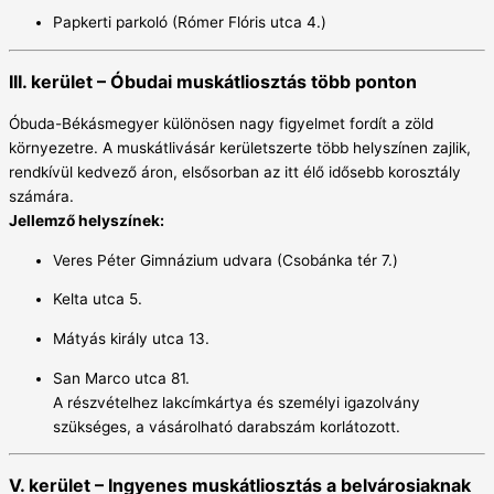
Papkerti parkoló (Rómer Flóris utca 4.)
III. kerület – Óbudai muskátliosztás több ponton
Óbuda-Békásmegyer különösen nagy figyelmet fordít a zöld
környezetre. A muskátlivásár kerületszerte több helyszínen zajlik,
rendkívül kedvező áron, elsősorban az itt élő idősebb korosztály
számára.
Jellemző helyszínek:
Veres Péter Gimnázium udvara (Csobánka tér 7.)
Kelta utca 5.
Mátyás király utca 13.
San Marco utca 81.
A részvételhez lakcímkártya és személyi igazolvány
szükséges, a vásárolható darabszám korlátozott.
V. kerület – Ingyenes muskátliosztás a belvárosiaknak