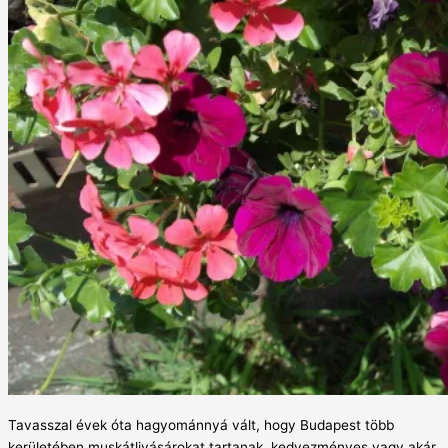
Tavasszal évek óta hagyománnyá vált, hogy Budapest több
kerületében muskátlivásárokat tartanak, kedvezményes vagy akár