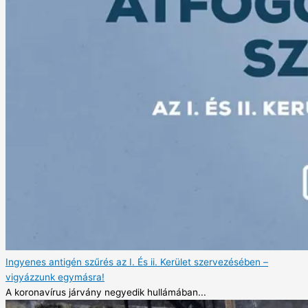
Ingyenes antigén szűrés az I. És ii. Kerület szervezésében –
vigyázzunk egymásra!
A koronavírus járvány negyedik hullámában...