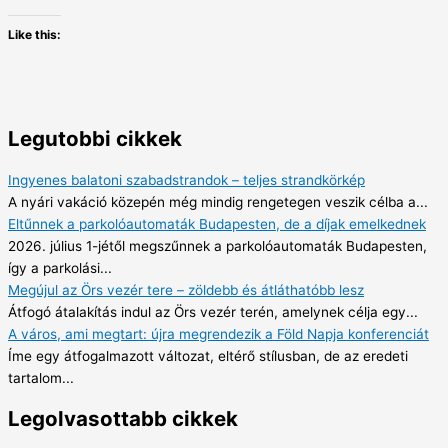
Like this:
Legutobbi cikkek
Ingyenes balatoni szabadstrandok – teljes strandkörkép
A nyári vakáció közepén még mindig rengetegen veszik célba a...
Eltűnnek a parkolóautomaták Budapesten, de a díjak emelkednek
2026. július 1-jétől megszűnnek a parkolóautomaták Budapesten,
így a parkolási...
Megújul az Örs vezér tere – zöldebb és átláthatóbb lesz
Átfogó átalakítás indul az Örs vezér terén, amelynek célja egy...
A város, ami megtart: újra megrendezik a Föld Napja konferenciát
Íme egy átfogalmazott változat, eltérő stílusban, de az eredeti
tartalom...
Legolvasottabb cikkek